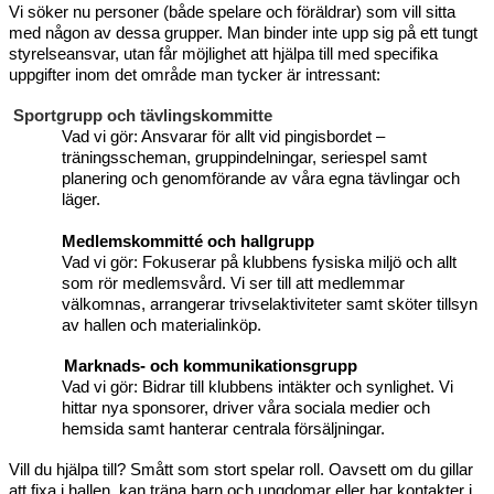
Vi söker nu personer (både spelare och föräldrar) som vill sitta 
med någon av dessa grupper. Man binder inte upp sig på ett tungt 
styrelseansvar, utan får möjlighet att hjälpa till med specifika 
uppgifter inom det område man tycker är intressant:
 Sportgrupp och tävlingskommitte
Vad vi gör: Ansvarar för allt vid pingisbordet – 
träningsscheman, gruppindelningar, seriespel samt 
planering och genomförande av våra egna tävlingar och 
läger.
Medlemskommitté och hallgrupp
Vad vi gör: Fokuserar på klubbens fysiska miljö och allt 
som rör medlemsvård. Vi ser till att medlemmar 
välkomnas, arrangerar trivselaktiviteter samt sköter tillsyn 
av hallen och materialinköp.
Marknads- och kommunikationsgrupp
Vad vi gör: Bidrar till klubbens intäkter och synlighet. Vi 
hittar nya sponsorer, driver våra sociala medier och 
hemsida samt hanterar centrala försäljningar.
Vill du hjälpa till? Smått som stort spelar roll. Oavsett om du gillar 
att fixa i hallen, kan träna barn och ungdomar eller har kontakter i 