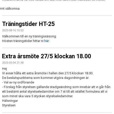
rmt välkomna
Träningstider HT-25
2025-08-16 10:53
Välkommen till en ny träningssäsong.
Hösten träningstider hittar ni
här:
Extra årsmöte 27/5 klockan 18.00
2025-05-04 21:38
Hej
Vi avser hålla ett extra årsmöte i hallen den 27/5 klockan 18.00.
De beslutspunkterna som kommer utgöra dagordningen är:
- Val av ny ordförande
- Förslag från styrelsen gällande stadgeändring som innebär att vi går från
ett bestämt antal styrelseledamöter om 7 st till att istället formulera att vi
som minst ska vara 5 stycken styrelseledamöter.
Hälsningar
Styrelsen