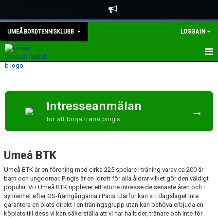
UMEÅ BORDTENNISKLUBB
LOGGA IN
UMEÅ BTK
NYHETER
Intresseanmälan
→
KONTAKT
för att börja träna pingis
TÄVLINGSPROGRAM 26/27
Umeå BTK
WEBSHOP
Umeå BTK är en förening med cirka 225 spelare i träning varav ca 200 är
TÄVLINGSANMÄLAN
barn och ungdomar. Pingis är en idrott för alla åldrar vilket gör den väldigt
populär. Vi i Umeå BTK upplever ett större intresse de senaste åren och i
synnerhet efter OS-framgångarna i Paris. Därför kan vi i dagsläget inte
DOKUMENT
garantera en plats direkt i en träningsgrupp utan kan behöva erbjuda en
köplats till dess vi kan säkerställa att vi har halltider, tränare och inte för
TÄVLINGS INFO