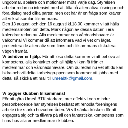
ungdomar, spelare och motionärer möts varje dag. Styrelsen 
arbetar redan nu intensivt med att titta på alternativa lösningar och 
föra dialog med olika parter, men det här är en fråga som kräver 
att vi kraftsamlar tillsammans.
Den 13 augusti och den 16 augusti kl.18.00 kommer vi att hålla 
medlemsmöten om detta. Märk någon av dessa datum i era 
kalendrar redan nu. Alla medlemmar och vårdnadshavare är 
välkomna! Vi kommer då att informera vad vi vet om läget, 
presentera de alternativ som finns och tillsammans diskutera 
vägen framåt.
Vi behöver er hjälp:
 För att lösa detta kommer vi att behöva all 
kompetens, alla kontakter och all hjälp vi kan få från er 
medlemmar och vårdnadshavare. Om du redan nu vet att du kan 
bidra och vill delta i arbetsgruppen som kommer att jobba med 
detta, så skicka ett mail till 
umeabtk@gmail.com
.
Vi bygger klubben tillsammans!
För att göra Umeå BTK starkare, mer effektivt och mindre 
personberoende har styrelsen beslutat att renodla föreningens 
arbete i tre starka huvudområden. Vi vill sänka tröskeln för att 
engagera sig och ta tillvara på all den fantastiska kompetens som 
finns hos alla er medlemmar i klubben.