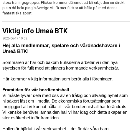
stora träningsgrupper. Flickor kommer däremot att bli erbjuden en direkt
plats då hela pingis Sverige vill få mer flickor att hålla på med denna
fantastiska sport.
Viktig info Umeå BTK
2026-06-17 19:32
Hej alla medlemmar, spelare och vårdnadshavare i
Umeå BTK!
Sommaren är här och bakom kulisserna arbetar vi i den nya 
styrelsen för fullt med att planera kommande verksamhetsår. 
Här kommer viktig information som berör alla i föreningen.
Framtiden för vår bordtennishall
Vi måste tyvärr dela med oss av en tråkig och allvarlig nyhet som 
ni säkert läst om i media. De ekonomiska förutsättningar som 
möjliggjort att vi kunnat hålla till i vår bordtennishall har förändrats. 
Vi kanske behöver lämna den hall vi har idag och detta skapar en 
stor osäkerhet inför framtiden.
Hallen är hjärtat i vår verksamhet – det är där våra barn, 