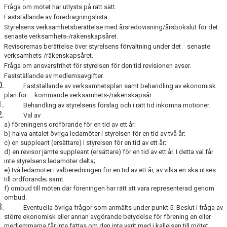
Fråga om mötet har utlysts på rätt sätt.
Fastställande av föredragningslista.
Styrelsens verksamhetsberättelse med årsredovisning/årsbokslut för det
senaste verksamhets-/räkenskapsåret.
Revisorernas berättelse över styrelsens förvaltning under det
senaste
verksamhets-/räkenskapsåret.
Fråga om ansvarsfrihet för styrelsen för den tid revisionen avser.
Fastställande av medlemsavgifter.
.
Fastställande av verksamhetsplan samt behandling av ekonomisk
plan för
kommande verksamhets-/räkenskapsår.
.
Behandling av styrelsens förslag och i rätt tid inkomna motioner.
.
Val av
a) föreningens ordförande för en tid av ett år;
b) halva antalet övriga ledamöter i styrelsen för en tid av två år;
c) en suppleant (ersättare) i styrelsen för en tid av ett år;
d) en revisor jämte suppleant (ersättare) för en tid av ett år. I detta val får
inte styrelsens ledamöter delta;
e) två ledamöter i valberedningen för en tid av ett år, av vilka en ska utses
till ordförande; samt
f) ombud till möten där föreningen har rätt att vara representerad genom
ombud.
.
Eventuella övriga frågor som anmälts under punkt 5. Beslut i fråga av
större ekonomisk eller annan avgörande betydelse för förening en eller
medlemmarna får inte fattas om den inte varit med i kallelsen till mötet.